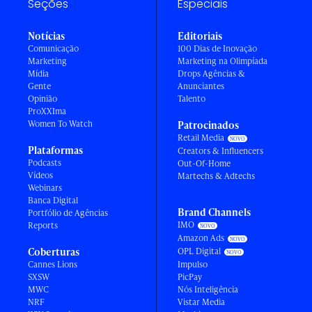
Seções
Especiais
Notícias
Editoriais
Comunicação
100 Dias de Inovação
Marketing
Marketing na Olimpíada
Mídia
Drops Agências &
Gente
Anunciantes
Opinião
Talento
ProXXIma
Women To Watch
Patrocinados
Retail Media
Plataformas
Creators & Influencers
Podcasts
Out-Of-Home
Vídeos
Martechs & Adtechs
Webinars
Banca Digital
Brand Channels
Portfólio de Agências
IMO
Reports
Amazon Ads
Coberturas
OPL Digital
Cannes Lions
Impulso
SXSW
PicPay
MWC
Nós Inteligência
NRF
Vistar Media