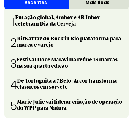
Recentes
Mais lidas
Em ação global, Ambev e AB Inbev
1
celebram Dia da Cerveja
KitKat faz do Rock in Rio plataforma para
2
marca e varejo
Festival Doce Maravilha reúne 13 marcas
3
na sua quarta edição
De Tortuguita a 7Belo: Arcor transforma
4
clássicos em sorvete
Marie Julie vai liderar criação de operação
5
do WPP para Natura