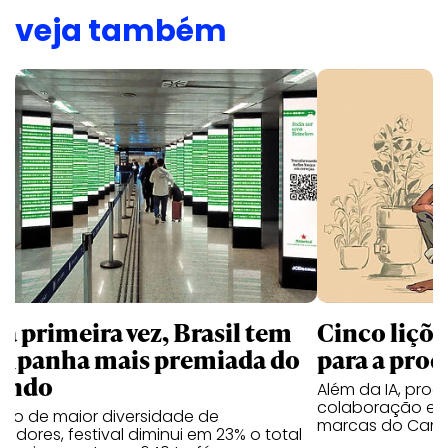
veja também
la primeira vez, Brasil tem
Cinco liçõ
mpanha mais premiada do
para a prod
undo
Além da IA, prod
colaboração e 
ano de maior diversidade de
marcas do Cann
edores, festival diminui em 23% o total