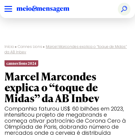
Início
▸
Cannes Lions
▸
Marcel Marcondes explica o “toque de Midas”
da AB Inbev
Audio & Radio
Ranking
Design
Creative
Glass
Film
Print &
Pharma
Nacional
Effectiveness
Publishing
cannes lions 2024
Marcel Marcondes
Brand
Prêmios
Digital Craft
Creative
Health &
Film Craft
Social &
PR
Experience &
Especiais
Strategy
Wellness
Creator
explica o “toque de
Activation
Audio & Radio
Design
Glass
Print &
Midas” da AB Inbev
Creative B2B
Direct
Industry
Sustainable
Publishing
Craft
Development
Brand
Digital Craft
Health &
Social &
Goals
Companhia faturou US$ 60 bilhões em 2023,
Experience &
Wellness
Creator
intensificou projeto de megabrands e
Creative Brand
Activation
Entertainment
Innovation
Titanium
começa ativar patrocínio de Corona Cero à
Creative
Creative B2B
Entertainment
Direct
Luxury
Industry
Sustainable
Olimpíada de Paris, dobrando número de
Business
for Gaming
Craft
Development
mercados onde a cerveja é distribuída