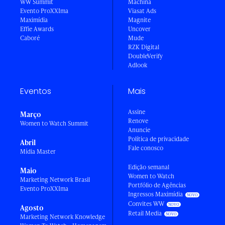
WW Summit
Machina
Evento ProXXIma
Viasat Ads
Maximídia
Magnite
Effie Awards
Uncover
Caboré
Mude
RZK Digital
DoubleVerify
Adlook
Eventos
Mais
Assine
Março
Renove
Women to Watch Summit
Anuncie
Política de privacidade
Abril
Fale conosco
Mídia Master
Edição semanal
Maio
Women to Watch
Marketing Network Brasil
Portfólio de Agências
Evento ProXXIma
Ingressos Maximídia
Convites WW
Agosto
Retail Media
Marketing Network Knowledge