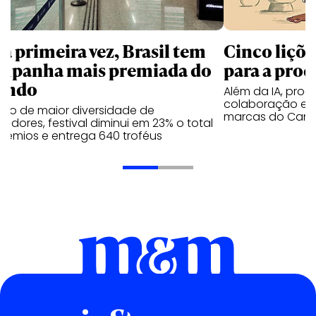
la primeira vez, Brasil tem
Cinco liçõ
mpanha mais premiada do
para a prod
undo
Além da IA, prod
colaboração e 
ano de maior diversidade de
marcas do Cann
edores, festival diminui em 23% o total
rêmios e entrega 640 troféus