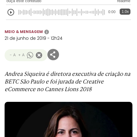
ouça este conteúdo
readme
Transformation
Goals
Creative
Creative Brand
Entertainment
Entertainment
Media
Innovation
Titanium
1.0x
0:00
Commerce
for Music
Creative
Entertainment
Luxury
Creative Data
Business
Entertainment
for Gaming
Outdoor
MEIO & MENSAGEM
i
Transformation
for Sport
21 de junho de 2019 - 12h24
Creative
Creative
Film
Entertainment
Pharma
Media
Effectiveness
Commerce
for Music
- A
+ A
Creative
Creative Data
Film Craft
Entertainment
PR
Outdoor
Strategy
for Sport
Andrea Siqueira é diretora executiva de criação na
BETC São Paulo e foi jurada de Creative
eCommerce no Cannes Lions 2018