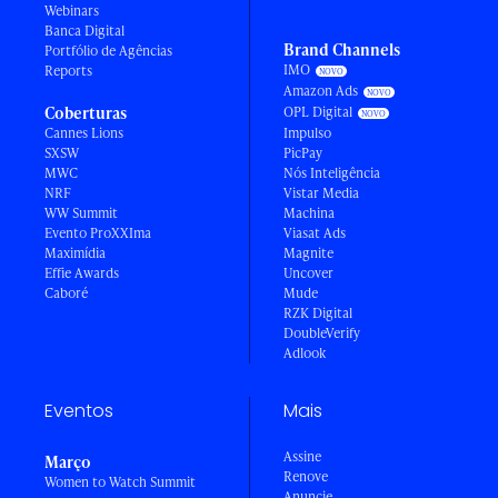
Webinars
Banca Digital
Brand Channels
Portfólio de Agências
IMO
Reports
Amazon Ads
Coberturas
OPL Digital
Cannes Lions
Impulso
SXSW
PicPay
MWC
Nós Inteligência
NRF
Vistar Media
WW Summit
Machina
Evento ProXXIma
Viasat Ads
Maximídia
Magnite
Effie Awards
Uncover
Caboré
Mude
RZK Digital
DoubleVerify
Adlook
Eventos
Mais
Assine
Março
Renove
Women to Watch Summit
Anuncie