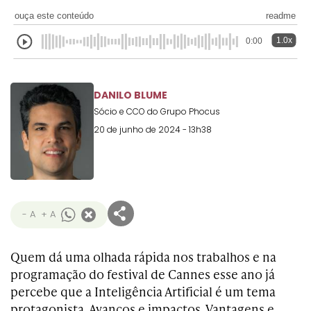
Transformation
Goals
ouça este conteúdo
readme
Creative
Creative Brand
Entertainment
Entertainment
Media
Innovation
Titanium
Commerce
for Music
1.0x
0:00
Creative
Entertainment
Luxury
Creative Data
Business
Entertainment
for Gaming
Outdoor
Transformation
for Sport
DANILO BLUME
Creative
Creative
Film
Entertainment
Pharma
Media
Effectiveness
Commerce
Sócio e CCO do Grupo Phocus
for Music
20 de junho de 2024 - 13h38
Creative
Creative Data
Film Craft
Entertainment
PR
Outdoor
Strategy
for Sport
- A
+ A
Quem dá uma olhada rápida nos trabalhos e na
programação do festival de Cannes esse ano já
percebe que a Inteligência Artificial é um tema
protagonista. Avanços e impactos. Vantagens e