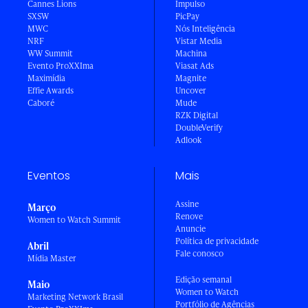
Cannes Lions
Impulso
SXSW
PicPay
MWC
Nós Inteligência
NRF
Vistar Media
WW Summit
Machina
Evento ProXXIma
Viasat Ads
Maximídia
Magnite
Effie Awards
Uncover
Caboré
Mude
RZK Digital
DoubleVerify
Adlook
Eventos
Mais
Assine
Março
Renove
Women to Watch Summit
Anuncie
Política de privacidade
Abril
Fale conosco
Mídia Master
Edição semanal
Maio
Women to Watch
Marketing Network Brasil
Portfólio de Agências