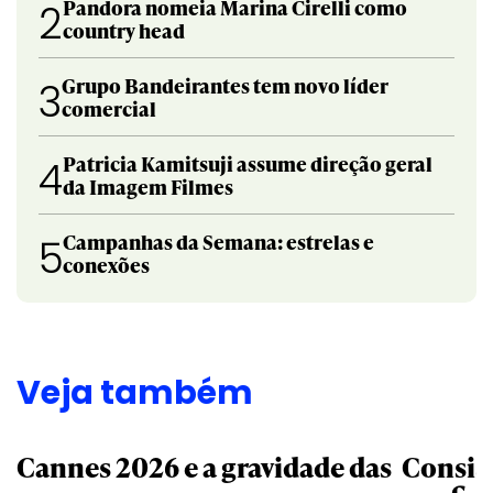
Pandora nomeia Marina Cirelli como
2
country head
Grupo Bandeirantes tem novo líder
3
comercial
Patricia Kamitsuji assume direção geral
4
da Imagem Filmes
Campanhas da Semana: estrelas e
5
conexões
Veja também
Cannes 2026 e a gravidade das
Consis