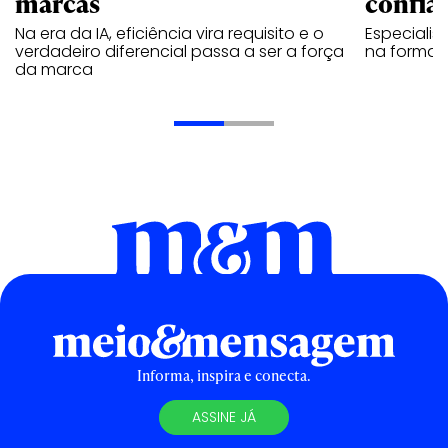
marcas
confia
Na era da IA, eficiência vira requisito e o
Especiali
verdadeiro diferencial passa a ser a força
na forma d
da marca
Informa, inspira e conecta.
ASSINE JÁ