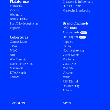
Plataformas
Creators & Influencers
Podcasts
Out-Of-Home
Vídeos
Martechs & Adtechs
Webinars
Banca Digital
Brand Channels
Portfólio de Agências
IMO
Reports
Amazon Ads
Coberturas
OPL Digital
Cannes Lions
Impulso
SXSW
PicPay
MWC
Nós Inteligência
NRF
Vistar Media
WW Summit
Machina
Evento ProXXIma
Viasat Ads
Maximídia
Magnite
Effie Awards
Uncover
Caboré
Mude
RZK Digital
DoubleVerify
Adlook
Eventos
Mais