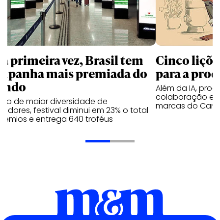
la primeira vez, Brasil tem
Cinco liçõ
mpanha mais premiada do
para a prod
undo
Além da IA, prod
colaboração e 
ano de maior diversidade de
marcas do Cann
edores, festival diminui em 23% o total
rêmios e entrega 640 troféus