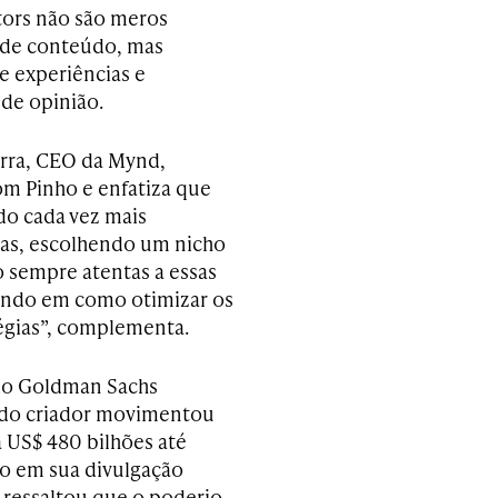
tors não são meros
 de conteúdo, mas
e experiências e
de opinião.
arra, CEO da Mynd,
m Pinho e enfatiza que
do cada vez mais
tas, escolhendo um nicho
o sempre atentas a essas
ando em como otimizar os
tégias”, complementa.
 do Goldman Sachs
 do criador movimentou
 US$ 480 bilhões até
do em sua divulgação
ressaltou que o poderio