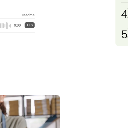
4
readme
1.0x
0:00
5