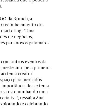
.
COO da Brunch, a
do reconhecimento dos
do marketing. “Uma
ades de negócios,
res para novos patamares
a com outros eventos da
 neste ano, pela primeira
 ao tema creator
espaço para mercados
 importância desse tema.
amos testemunhando uma
riativa”, ressalta Ana
 explorando e celebrando