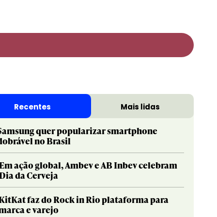
Print & Publishing
Pharma
Social & Creator
PR
Recentes
Mais lidas
Sustainable Development Goals
Print & Publishing
Titanium
Social & Creator
Samsung quer popularizar smartphone
dobrável no Brasil
Sustainable Development Goals
Titanium
Em ação global, Ambev e AB Inbev celebram
Dia da Cerveja
KitKat faz do Rock in Rio plataforma para
marca e varejo