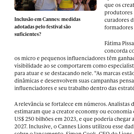
que os crea
produtores
Inclusão em Cannes: medidas
curadores d
adotadas pelo festival são
formadores 
suficientes?
Fátima Piss
concorda co
os micro e pequenos influenciadores têm ganha
visibilidade ao se comportarem como especialis
para atuar e se destacando nele. “As marcas estã
dinâmicas e desenvolvem suas campanhas pens
influenciadores e seu trabalho dentro das estra
A relevância se fortalece em números. Analistas
estimaram que a creator economy ou economia
US$ 250 bilhões em 2023, e que poderia chegar a
2027. Inclusive, o Cannes Lions utilizou esse da
sobre o lançamento. Simon Cook, CEO do Lions, 