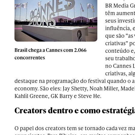
BR Media Gr
têm aument
seus invest
influência, 
que são “as
criativas” p
Brasil chega a Cannes com 2.066
conteúdo e,
concorrentes
seu trabalh
no Cannes L
criativas, 
destaque na programação do festival quando o a
economy. São eles: Jay Shetty, Noah Miller, Madel
Kahlil Greene, GK Barry e Steve He.
Creators dentro e como estratégi
O papel dos creators tem se tornado cada vez m